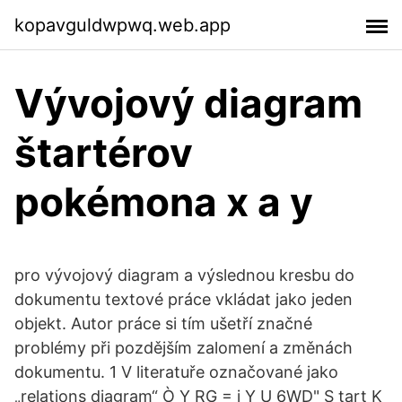
kopavguldwpwq.web.app
Vývojový diagram
štartérov
pokémona x a y
pro vývojový diagram a výslednou kresbu do
dokumentu textové práce vkládat jako jeden
objekt. Autor práce si tím ušetří značné
problémy při pozdějším zalomení a změnách
dokumentu. 1 V literatuře označované jako
„relations diagram“ Ò Y RG = i Y U 6WD" S tart K