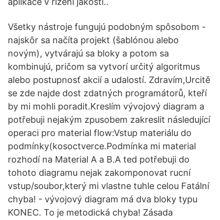
aplikace v řízení jakosti..
Všetky nástroje fungujú podobným spôsobom -
najskôr sa načíta projekt (šablónou alebo
novým), vytvárajú sa bloky a potom sa
kombinujú, pričom sa vytvorí určitý algoritmus
alebo postupnosť akcií a udalostí. Zdravím,Urcitě
se zde najde dost zdatných programátorů, kteří
by mi mohli poradit.Kreslím vývojový diagram a
potřebuji nejakým zpusobem zakreslit následující
operaci pro material flow:Vstup materiálu do
podmínky(kosoctverce.Podmínka mi material
rozhodí na Material A a B.A ted potřebuji do
tohoto diagramu nejak zakomponovat rucní
vstup/soubor,který mi vlastne tuhle celou Fatální
chyba! - vývojový diagram má dva bloky typu
KONEC. To je metodická chyba! Zásada