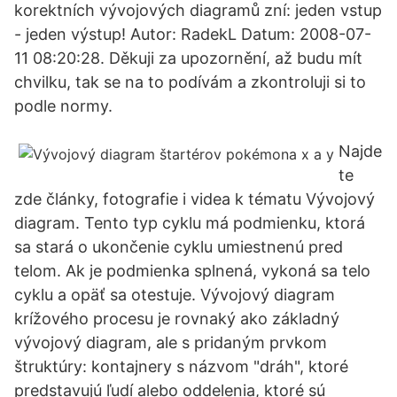
korektních vývojových diagramů zní: jeden vstup
- jeden výstup! Autor: RadekL Datum: 2008-07-
11 08:20:28. Děkuji za upozornění, až budu mít
chvilku, tak se na to podívám a zkontroluji si to
podle normy.
Najde
te
zde články, fotografie i videa k tématu Vývojový
diagram. Tento typ cyklu má podmienku, ktorá
sa stará o ukončenie cyklu umiestnenú pred
telom. Ak je podmienka splnená, vykoná sa telo
cyklu a opäť sa otestuje. Vývojový diagram
krížového procesu je rovnaký ako základný
vývojový diagram, ale s pridaným prvkom
štruktúry: kontajnery s názvom "dráh", ktoré
predstavujú ľudí alebo oddelenia, ktoré sú