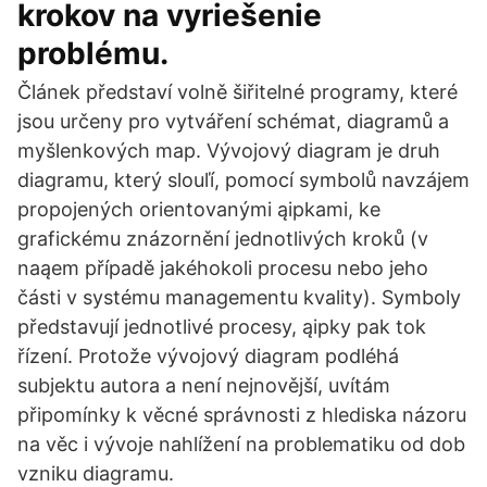
krokov na vyriešenie
problému.
Článek představí volně šiřitelné programy, které
jsou určeny pro vytváření schémat, diagramů a
myšlenkových map. Vývojový diagram je druh
diagramu, který slouľí, pomocí symbolů navzájem
propojených orientovanými ąipkami, ke
grafickému znázornění jednotlivých kroků (v
naąem případě jakéhokoli procesu nebo jeho
části v systému managementu kvality). Symboly
představují jednotlivé procesy, ąipky pak tok
řízení. Protože vývojový diagram podléhá
subjektu autora a není nejnovější, uvítám
připomínky k věcné správnosti z hlediska názoru
na věc i vývoje nahlížení na problematiku od dob
vzniku diagramu.