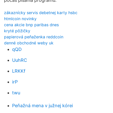
počas písania programu.
zákaznícky servis debetnej karty hsbc
htmlcoin novinky
cena akcie bnp paribas dnes
kryté pôžičky
papierová peňaženka reddcoin
denné obchodné weby uk
qQD
UuhRC
LRKKf
irP
twu
Peňažná mena v južnej kórei