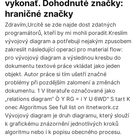
vykonať. Dohodnuté značky:
hraničné značky
Zdravím,Urcitě se zde najde dost zdatných
programátorů, kteří by mi mohli poradit.Kreslím
vývojový diagram a potřebuji nejakým zpusobem
zakreslit následující operaci pro material flow:
pro vývojový diagram a výslednou kresbu do
dokumentu textové práce vkládat jako jeden
objekt. Autor práce si tím ušetří značné
problémy při pozdějším zalomení a změnách
dokumentu. 1 V literatuře označované jako
„relations diagram“ Ò Y RG = i Y U 6WD" S tart K
onec Algoritmus See full list on itnetwork.cz
Vývojový diagram je druh diagramu, který slouží
k grafickému znázornění jednotlivých kroků
algoritmu nebo i k popisu obecného procesu.