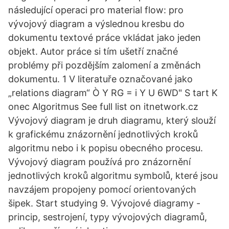
následující operaci pro material flow: pro
vývojový diagram a výslednou kresbu do
dokumentu textové práce vkládat jako jeden
objekt. Autor práce si tím ušetří značné
problémy při pozdějším zalomení a změnách
dokumentu. 1 V literatuře označované jako
„relations diagram“ Ò Y RG = i Y U 6WD" S tart K
onec Algoritmus See full list on itnetwork.cz
Vývojový diagram je druh diagramu, který slouží
k grafickému znázornění jednotlivých kroků
algoritmu nebo i k popisu obecného procesu.
Vývojový diagram používá pro znázornění
jednotlivých kroků algoritmu symbolů, které jsou
navzájem propojeny pomocí orientovaných
šipek. Start studying 9. Vývojové diagramy -
princip, sestrojení, typy vývojových diagramů,