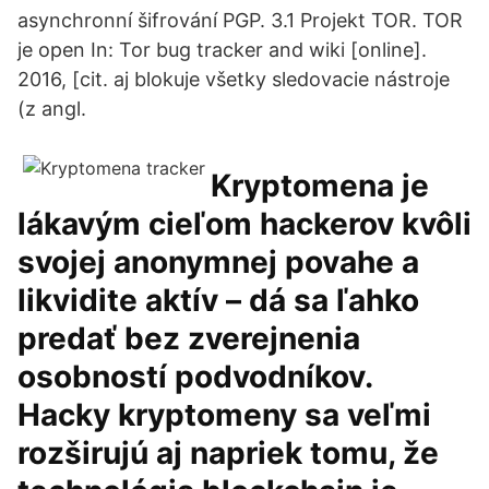
asynchronní šifrování PGP. 3.1 Projekt TOR. TOR
je open In: ​Tor bug tracker and wiki [online].
2016, [cit. aj blokuje všetky sledovacie nástroje
(z angl.
Kryptomena je
lákavým cieľom hackerov kvôli
svojej anonymnej povahe a
likvidite aktív – dá sa ľahko
predať bez zverejnenia
osobností podvodníkov.
Hacky kryptomeny sa veľmi
rozširujú aj napriek tomu, že