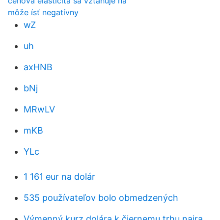
cenová elasticita sa vzťahuje na
môže ísť negatívny
wZ
uh
axHNB
bNj
MRwLV
mKB
YLc
1 161 eur na dolár
535 používateľov bolo obmedzených
Výmenný kurz dolára k čiernemu trhu naira