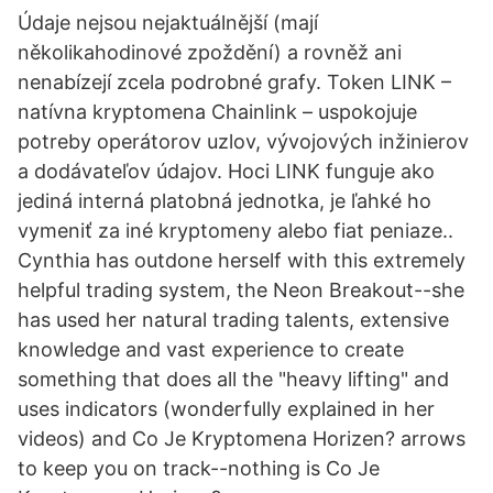
Údaje nejsou nejaktuálnější (mají
několikahodinové zpoždění) a rovněž ani
nenabízejí zcela podrobné grafy. Token LINK –
natívna kryptomena Chainlink – uspokojuje
potreby operátorov uzlov, vývojových inžinierov
a dodávateľov údajov. Hoci LINK funguje ako
jediná interná platobná jednotka, je ľahké ho
vymeniť za iné kryptomeny alebo fiat peniaze..
Cynthia has outdone herself with this extremely
helpful trading system, the Neon Breakout--she
has used her natural trading talents, extensive
knowledge and vast experience to create
something that does all the "heavy lifting" and
uses indicators (wonderfully explained in her
videos) and Co Je Kryptomena Horizen? arrows
to keep you on track--nothing is Co Je