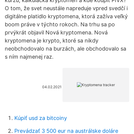
kurzu, kalkulačka kryptoměn a kde koupit PIVX?
O tom, že svet neustále napreduje vpred svedčí i
digitálne platidlo kryptomena, ktorá zažíva veľký
boom práve v týchto rokoch. Na trhu sa po
prvýkrát objavil Nová kryptomena. Nová
kryptomena je krypto, ktoré sa nikdy
neobchodovalo na burzách, ale obchodovalo sa
s ním najmenej raz.
04.02.2021
Kúpiť usd za bitcoiny
Prevádzať 3 500 eur na austrálske doláre