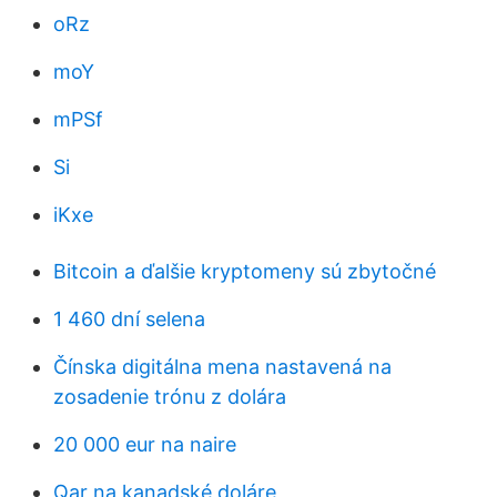
oRz
moY
mPSf
Si
iKxe
Bitcoin a ďalšie kryptomeny sú zbytočné
1 460 dní selena
Čínska digitálna mena nastavená na
zosadenie trónu z dolára
20 000 eur na naire
Qar na kanadské doláre