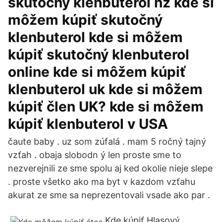
skutočný klenbuterol nz kde si
môžem kúpiť skutočný
klenbuterol kde si môžem
kúpiť skutočný klenbuterol
online kde si môžem kúpiť
klenbuterol uk kde si môžem
kúpiť člen UK? kde si môžem
kúpiť klenbuterol v USA
čaute baby . uz som zúfalá . mam 5 ročný tajný
vzťah . obaja slobodn ý len proste sme to
nezverejnili ze sme spolu aj ked okolie nieje slepe
. proste všetko ako ma byt v kazdom vzťahu
akurat ze sme sa neprezentovali vsade ako par .
Kde kúpiť Hlasový