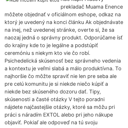
prekladač Muama Enence
môžete objednať v oficiálnom eshope, odkaz na
ktorý je uvedený na konci článku Ak objednávate
na inej, než uvedenej stránke, overte si, že sa
naozaj jedná o správny produkt. Odporúčame ísť
do krajiny kde to je legálne a podstúpiť
ceremóniu s niekym kto vie čo robí.
Psichedelická skúsenosť bez správneho vedenia
a kontextu je veľmi slabá a málo produktívna. To
najhoršie čo môžte spraviť nie len pre seba ale
pre celú komunitu je si niekde niečo kúpiť a
niekde bez skúseného dozoru dať. Tipy,
skúsenosti a časté otázky V tejto poradni
nájdete najčastejšie otázky, ktoré sa môžu pri
práci s náradím EXTOL alebo pri jeho nákupe
objaviť. Pokiaľ ale odpoveď na tú svoju