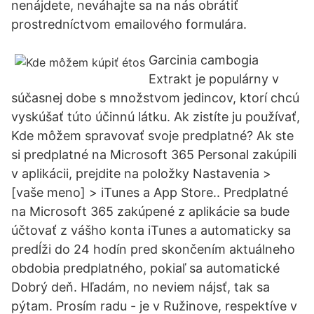
nenájdete, neváhajte sa na nás obrátiť
prostredníctvom emailového formulára.
Garcinia cambogia
Extrakt je populárny v
súčasnej dobe s množstvom jedincov, ktorí chcú
vyskúšať túto účinnú látku. Ak zistíte ju používať,
Kde môžem spravovať svoje predplatné? Ak ste
si predplatné na Microsoft 365 Personal zakúpili
v aplikácii, prejdite na položky Nastavenia >
[vaše meno] > iTunes a App Store.. Predplatné
na Microsoft 365 zakúpené z aplikácie sa bude
účtovať z vášho konta iTunes a automaticky sa
predĺži do 24 hodín pred skončením aktuálneho
obdobia predplatného, pokiaľ sa automatické
Dobrý deň. Hľadám, no neviem nájsť, tak sa
pýtam. Prosím radu - je v Ružinove, respektíve v