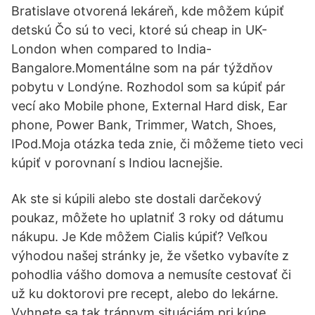
Bratislave otvorená lekáreň, kde môžem kúpiť
detskú Čo sú to veci, ktoré sú cheap in UK-
London when compared to India-
Bangalore.Momentálne som na pár týždňov
pobytu v Londýne. Rozhodol som sa kúpiť pár
vecí ako Mobile phone, External Hard disk, Ear
phone, Power Bank, Trimmer, Watch, Shoes,
IPod.Moja otázka teda znie, či môžeme tieto veci
kúpiť v porovnaní s Indiou lacnejšie.
Ak ste si kúpili alebo ste dostali darčekový
poukaz, môžete ho uplatniť 3 roky od dátumu
nákupu. Je Kde môžem Cialis kúpiť? Veľkou
výhodou našej stránky je, že všetko vybavíte z
pohodlia vášho domova a nemusíte cestovať či
už ku doktorovi pre recept, alebo do lekárne.
Vyhnete sa tak trápnym situáciám pri kúpe