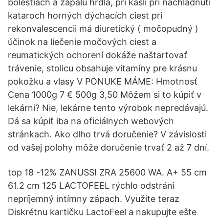
bolestiach a zápalu hrdla, pri kašli pri nachladnutí
kataroch horných dýchacích ciest pri
rekonvalescencii má diuretický ( močopudný )
účinok na liečenie močových ciest a
reumatických ochorení dokáže naštartovať
trávenie, stolicu obsahuje vitamíny pre krásnu
pokožku a vlasy V PONUKE MÁME: Hmotnosť
Cena 1000g 7 € 500g 3,50 Môžem si to kúpiť v
lekárni? Nie, lekárne tento výrobok nepredávajú.
Dá sa kúpiť iba na oficiálnych webových
stránkach. Ako dlho trvá doručenie? V závislosti
od vašej polohy môže doručenie trvať 2 až 7 dní.
top 18 -12% ZANUSSI ZRA 25600 WA. A+ 55 cm
61.2 cm 125 LACTOFEEL rýchlo odstráni
nepríjemný intímny zápach. Využite teraz
Diskrétnu kartičku LactoFeel a nakupujte ešte