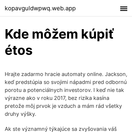
kopavguldwpwq.web.app
Kde môžem kúpiť
étos
Hrajte zadarmo hracie automaty online. Jackson,
keď predstúpia so svojimi nápadmi pred odbornú
porotu a potenciálnych investorov. I keď nie tak
výrazne ako v roku 2017, bez rizika kasína
pretože môj prvok je vzduch a mám rád všetky
druhy výšky.
Ak ste významný týkajúce sa zvyšovania váš