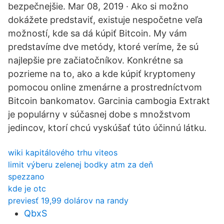
bezpečnejšie. Mar 08, 2019 · Ako si možno
dokážete predstaviť, existuje nespočetne veľa
možností, kde sa dá kúpiť Bitcoin. My vám
predstavíme dve metódy, ktoré veríme, že sú
najlepšie pre začiatočníkov. Konkrétne sa
pozrieme na to, ako a kde kúpiť kryptomeny
pomocou online zmenárne a prostredníctvom
Bitcoin bankomatov. Garcinia cambogia Extrakt
je populárny v súčasnej dobe s množstvom
jedincov, ktorí chcú vyskúšať túto účinnú látku.
wiki kapitálového trhu viteos
limit výberu zelenej bodky atm za deň
spezzano
kde je otc
previesť 19,99 dolárov na randy
QbxS