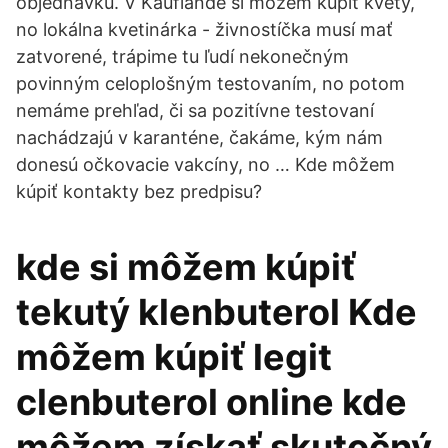
objednávku. V Kauflande si môžem kúpiť kvety,
no lokálna kvetinárka - živnostíčka musí mať
zatvorené, trápime tu ľudí nekonečným
povinným celoplošným testovaním, no potom
nemáme prehľad, či sa pozitívne testovaní
nachádzajú v karanténe, čakáme, kým nám
donesú očkovacie vakcíny, no … Kde môžem
kúpiť kontakty bez predpisu?
kde si môžem kúpiť
tekutý klenbuterol Kde
môžem kúpiť legit
clenbuterol online kde
môžem získať skutočný