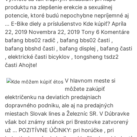
produktu na zlepšenie erekcie a sexuálnej
potencie, ktoré budú nepochybne nepríjemné aj
… E-Bike diely a príslušenstvo Kde kúpiť? Apríla
22, 2019 Novembra 22, 2019 Tony 6 Komentáre
bafang bbs02 radič , bafang bbs02 časti ,
bafang bbshd časti , bafang displej , bafang časti
, elektrické časti bicyklov , tongsheng tsdz2
časti Ahojte!
V hlavnom meste si
môžete zakúpiť
električenku na deviatich predajniach
dopravného podniku, ale aj na predajných
miestach Slovak lines a Železníc SR. V Dúbravke
však bol známy stánok pri Brestovke zatvorený
už … POZITÍVNE ÚČINKY: pri horúčke , pri