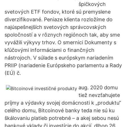
špičkových
svetových ETF fondov, ktoré sú premyslene
diverzifikované. Peniaze klienta rozložíme do
najúspešnejších svetových správcovských
spoločností a v rôznych regiónoch tak, aby sme
vyvážili výkyvy trhov. O smernici Dokumenty s
kľúčovými informáciami o finančných
nástrojoch. V súlade s európskym nariadením
PRIIP (nariadenie Európskeho parlamentu a Rady
(EÚ) č.
aug. 2020 domu
tiež nevzťahujete
príjmy a výdavky svojej domácnosti k „produktu“
celého domu, Bitcoinové banky teda nie sú ku
škálovaniu platieb potrebné – a akej sebou nesú
bankové vklady či investície do akcií, dlhop 26.