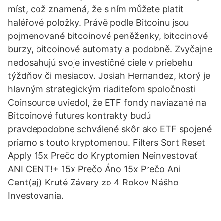
míst, což znamená, že s ním můžete platit
haléřové položky. Právě podle Bitcoinu jsou
pojmenované bitcoinové peněženky, bitcoinové
burzy, bitcoinové automaty a podobně. Zvyčajne
nedosahujú svoje investičné ciele v priebehu
týždňov či mesiacov. Josiah Hernandez, ktorý je
hlavným strategickým riaditeľom spoločnosti
Coinsource uviedol, že ETF fondy naviazané na
Bitcoinové futures kontrakty budú
pravdepodobne schválené skôr ako ETF spojené
priamo s touto kryptomenou. Filters Sort Reset
Apply 15x Prečo do Kryptomien Neinvestovať
ANI CENT!+ 15x Prečo Áno 15x Prečo Ani
Cent(aj) Kruté Závery zo 4 Rokov Nášho
Investovania.