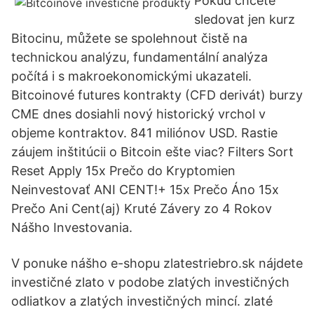
Pokud chcete
sledovat jen kurz
Bitocinu, můžete se spolehnout čistě na
technickou analýzu, fundamentální analýza
počítá i s makroekonomickými ukazateli.
Bitcoinové futures kontrakty (CFD derivát) burzy
CME dnes dosiahli nový historický vrchol v
objeme kontraktov. 841 miliónov USD. Rastie
záujem inštitúcii o Bitcoin ešte viac? Filters Sort
Reset Apply 15x Prečo do Kryptomien
Neinvestovať ANI CENT!+ 15x Prečo Áno 15x
Prečo Ani Cent(aj) Kruté Závery zo 4 Rokov
Nášho Investovania.
V ponuke nášho e-shopu zlatestriebro.sk nájdete
investičné zlato v podobe zlatých investičných
odliatkov a zlatých investičných mincí. zlaté