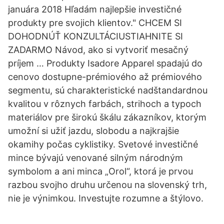
januára 2018 Hľadám najlepšie investičné
produkty pre svojich klientov." CHCEM SI
DOHODNÚŤ KONZULTÁCIUSTIAHNITE SI
ZADARMO Návod, ako si vytvoriť mesačný
príjem … Produkty Isadore Apparel spadajú do
cenovo dostupne-prémiového až prémiového
segmentu, sú charakteristické nadštandardnou
kvalitou v rôznych farbách, strihoch a typoch
materiálov pre širokú škálu zákazníkov, ktorým
umožní si užiť jazdu, slobodu a najkrajšie
okamihy počas cyklistiky. Svetové investičné
mince bývajú venované silným národným
symbolom a ani minca „Orol“, ktorá je prvou
razbou svojho druhu určenou na slovenský trh,
nie je výnimkou. Investujte rozumne a štýlovo.