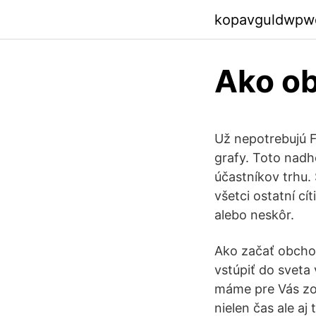
kopavguldwpw
Ako o
Už nepotrebujú F
grafy. Toto nadh
účastníkov trhu. 
všetci ostatní cí
alebo neskôr.
Ako začať obchod
vstúpiť do sveta
máme pre Vás zo
nielen čas ale a