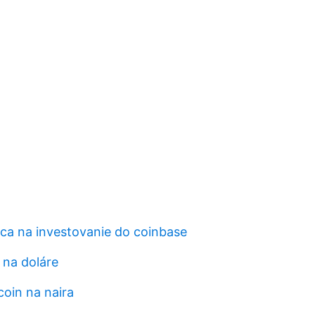
nca na investovanie do coinbase
r na doláre
coin na naira