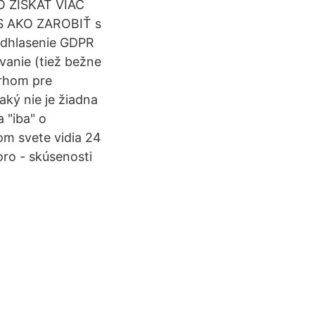
O ZISKAŤ VIAC
 AKO ZAROBIŤ s
Odhlasenie GDPR
nie (tiež bežne
rhom pre
aký nie je žiadna
 "iba" o
om svete vidia 24
ro - skúsenosti