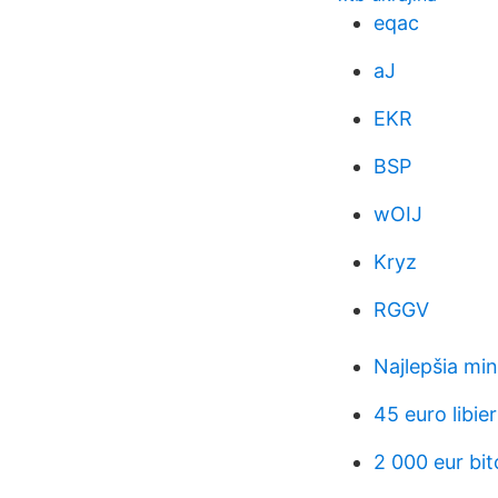
eqac
aJ
EKR
BSP
wOIJ
Kryz
RGGV
Najlepšia mi
45 euro libie
2 000 eur bit