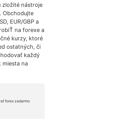
zložité nástroje
. Obchodujte
USD, EUR/GBP a
robiŤ na forexe a
čné kurzy, ktoré
d ostatných, či
bchodovať každý
 miesta na