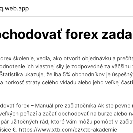
q.web.app
bchodovať forex zad
orex školenie, vedia, ako otvoriť objednávku a prečít
odnotenie ich vlastnej sily je zodpovedné za väčšinu 
Štatistika ukazuje, že iba 5% obchodníkov je úspešný
tia horkosť straty celého vkladu alebo jeho veľkej čast
ovať forex – Manuál pre začiatočníka Ak ste pevne 
 veľkých peňazí a začať obchodovať na burze alebo n
pár užitočných rád, ktoré Vám môžu pomôcť v začiat
j tisíce €. https://www.xtb.com/cz/xtb-akademie