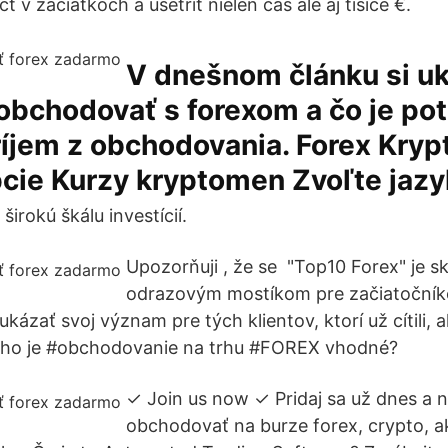
 začiatkoch a ušetriť nielen čas ale aj tisíce €.
V dnešnom článku si u
obchodovať s forexom a čo je po
ríjem z obchodovania. Forex Kry
cie Kurzy kryptomen Zvoľte jazy
širokú škálu investícií.
Upozorňuji , že se "Top10 Forex" je s
odrazovým mostíkom pre začiatočníkov
 ukázať svoj ​​význam pre tých klientov, ktorí už cítili,
oho je #obchodovanie na trhu #FOREX vhodné?
✓ Join us now ✓ Pridaj sa už dnes a 
obchodovať na burze forex, crypto, ak