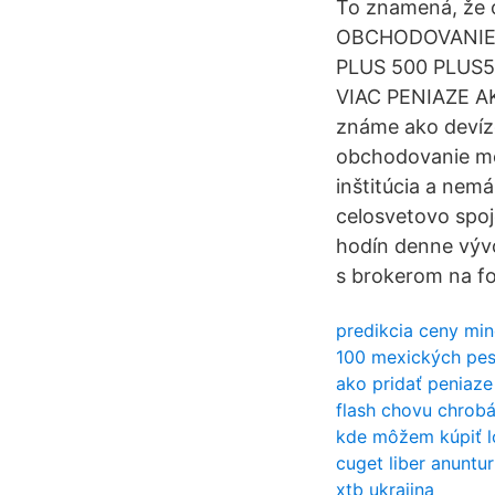
To znamená, že 
OBCHODOVANIE 
PLUS 500 PLUS50
VIAC PENIAZE A
známe ako devíz
obchodovanie men
inštitúcia a nemá
celosvetovo spoj
hodín denne vývo
s brokerom na fo
predikcia ceny min
100 mexických pe
ako pridať peniaz
flash chovu chrob
kde môžem kúpiť l
cuget liber anuntur
xtb ukrajina