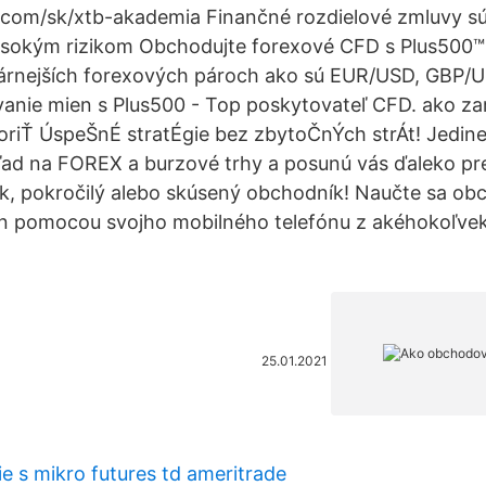
com/sk/xtb-akademia Finančné rozdielové zmluvy sú 
vysokým rizikom Obchodujte forexové CFD s Plus500™
árnejších forexových pároch ako sú EUR/USD, GBP/
anie mien s Plus500 - Top poskytovateľ CFD. ako za
oriŤ ÚspeŠnÉ stratÉgie bez zbytoČnÝch strÁt! Jedine
ad na FOREX a burzové trhy a posunú vás ďaleko pre
ík, pokročilý alebo skúsený obchodník! Naučte sa o
en pomocou svojho mobilného telefónu z akéhokoľvek
25.01.2021
 s mikro futures td ameritrade