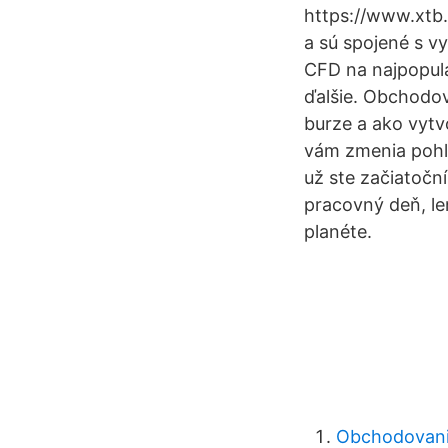
https://www.xtb.
a sú spojené s 
CFD na najpopul
ďalšie. Obchodov
burze a ako vytv
vám zmenia pohľ
už ste začiatočn
pracovný deň, l
planéte.
Obchodovanie