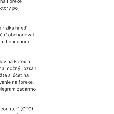
 na Forexe
ktorý po
 rizika hneď
začať obchodovať
šom finančnom
dov na Forex a
 na možný rozsah
te si účet na
vanie na forexe.
telegram zadarmo
 counter“ (OTC).