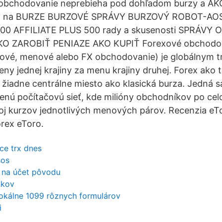
obchodovanie neprebieha pod dohľadom burzy a AK
na BURZE BURZOVÉ SPRÁVY BURZOVÝ ROBOT-AOS
0 AFFILIATE PLUS 500 rady a skusenosti SPRÁVY 
KO ZAROBIŤ PENIAZE AKO KUPIŤ Forexové obchodova
ové, menové alebo FX obchodovanie) je globálnym t
y jednej krajiny za menu krajiny druhej. Forex ako t
 žiadne centrálne miesto ako klasická burza. Jedná sa
enú počítačovú sieť, kde milióny obchodníkov po cel
j kurzov jednotlivých menových párov. Recenzia eTo
rex eToro.
ce trx dnes
sos
e na účet pôvodu
ákov
okálne 1099 rôznych formulárov
i