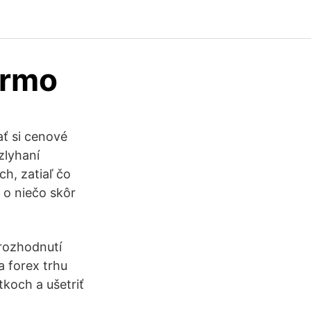
armo
ať si cenové
zlyhaní
ch, zatiaľ čo
i o niečo skôr
rozhodnutí
a forex trhu
koch a ušetriť