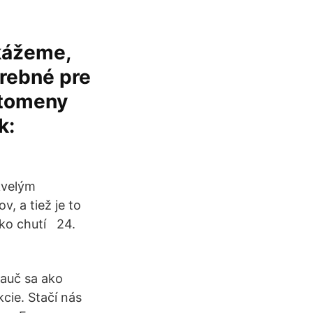
kážeme,
trebné pre
ptomeny
k:
kvelým
, a tiež je to
 ako chutí 24.
nauč sa ako
cie. Stačí nás