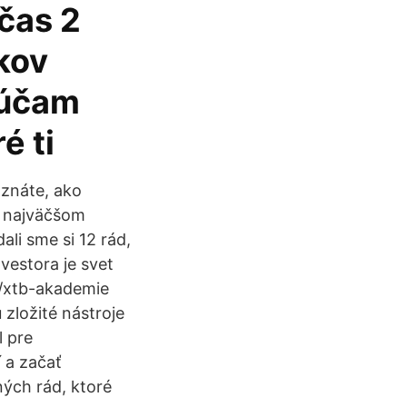
očas 2
kov
rúčam
é ti
oznáte, ako
 najväčšom
li sme si 12 rád,
vestora je svet
/xtb-akademie
zložité nástroje
l pre
 a začať
ých rád, ktoré