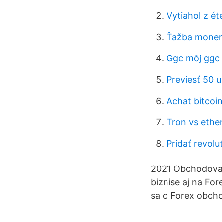
Vytiahol z ét
Ťažba moner
Ggc môj ggc
Previesť 50 
Achat bitcoin
Tron vs ethe
Pridať revolu
2021 Obchodovan
biznise aj na For
sa o Forex obcho