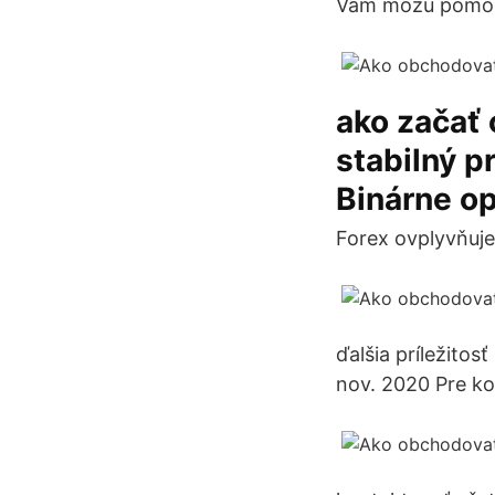
Vám môžu pomôcť v
ako začať 
stabilný p
Binárne op
Forex ovplyvňuje 
ďalšia príležitosť
nov. 2020 Pre k