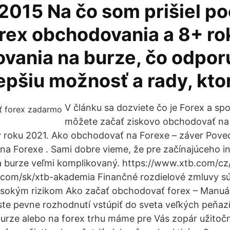
 2015 Na čo som prišiel p
orex obchodovania a 8+ ro
vania na burze, čo odpo
epšiu možnosť a rady, ktor
V článku sa dozviete čo je Forex a sp
môžete začať ziskovo obchodovať na
 roku 2021. Ako obchodovať na Forexe – záver Poveda
a Forexe . Sami dobre vieme, že pre začínajúceho in
 burze veľmi komplikovaný. https://www.xtb.com/cz
com/sk/xtb-akademia Finančné rozdielové zmluvy sú 
ysokým rizikom Ako začať obchodovať forex – Manuá
ste pevne rozhodnutí vstúpiť do sveta veľkých peňazí
rze alebo na forex trhu máme pre Vás zopár užitočn