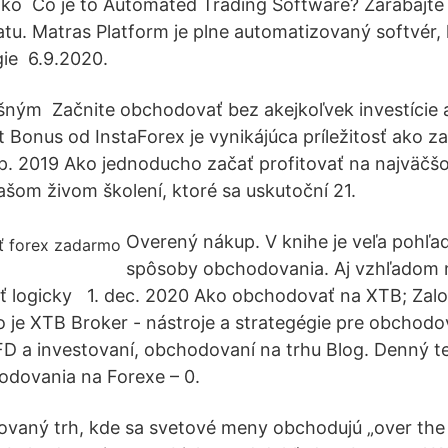
tko Čo je to Automated Trading Software? Zarábajte
. Matras Platform je plne automatizovaný softvér, 
gie 6.9.2020.
šným Začnite obchodovať bez akejkoľvek investície a
t Bonus od InstaForex je vynikájúca príležitosť ako 
ep. 2019 Ako jednoducho začať profitovať na najväč
ašom živom školení, ktoré sa uskutoční 21.
Overený nákup. V knihe je veľa pohľa
spôsoby obchodovania. Aj vzhľadom
ť logicky 1. dec. 2020 Ako obchodovať na XTB; Založ
je XTB Broker - nástroje a strategégie pre obchodo
FD a investovaní, obchodovaní na trhu Blog. Denný 
odovania na Forexe – 0.
zovaný trh, kde sa svetové meny obchodujú „over the