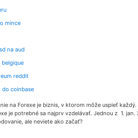
eru
o mince
usd na aud
 belgique
reum reddit
t do coinbase
ie na Forexe je biznis, v ktorom môže uspieť každý
exe je potrebné sa najprv vzdelávať. Jednou z 1. jan.
dovanie, ale neviete ako začať?