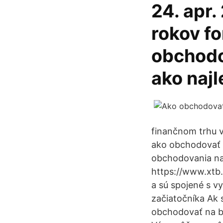
24. apr.
rokov f
obchodo
ako najl
finančnom trhu v
ako obchodovať n
obchodovania na
https://www.xtb.
a sú spojené s v
začiatočníka Ak 
obchodovať na bu