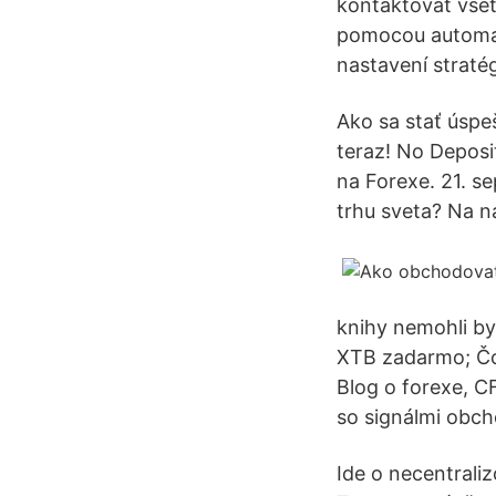
kontaktovať vše
pomocou automatu
nastavení straté
Ako sa stať úspe
teraz! No Deposi
na Forexe. 21. s
trhu sveta? Na n
knihy nemohli by
XTB zadarmo; Čo 
Blog o forexe, C
so signálmi obch
Ide o necentrali