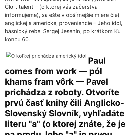
Člo-. talent – (o ktorej vás začerstva
informujeme), sa ešte v obšírnejšie miere čie)
anglickej a americkej proveniencie – Jeho idol,
básnický rebel Sergej Jesenin, po krátkom Ku
koncu 60.
Paul
comes from work — pól
khams fram vôrk — Pavel
prichádza z roboty. Otvoríte
prvú časť knihy čili Anglicko-
Slovenský Slovník, vyhľadáte
literu "a" (o ktorej znáte, že je
na predu, lebo "a" je prvou