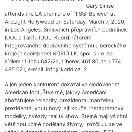
Gary Sinise
attends the LA premiere of "I Still Believe" at
ArcLight Hollywood on Saturday, March 7, 2020,
in Los Angeles. Smluvních přepravních podmínek
IDOL a Tarifu IDOL. Koordinátorem
Integrovaného dopravního systému Libereckého
kraje je spoleþnost KORID LK, spol. s.r.o. se
sídlem U Jezu 642/2a, Liberec 461 80, tel.: 774
485 021, e-mail: info@korid.cz. 2.
A jen jeden konkurent dokázal ve sledovanosti
American Idol „Štve mě, jak vy Američani
zbožšťujete celebrity, prezidenta, manželku
prezidenta, youtubový lajf kouče, instagramový
modelky, hvězdy reality show. Stejně mají všichni
většinou úplně podělaný životy,“ rozčiluju se ve