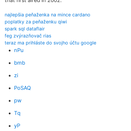
that first aired in 2002.
najlepšia peňaženka na mince cardano
poplatky za peňaženku qiwi
spark sql dataflair
feg zvýrazňovač rias
teraz ma prihláste do svojho účtu google
nPu
bmb
zi
PoSAQ
pw
Tq
yP