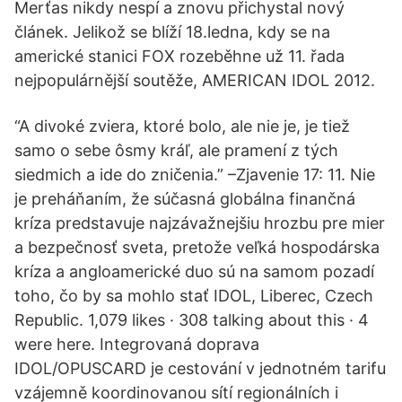
Merťas nikdy nespí a znovu přichystal nový
článek. Jelikož se blíží 18.ledna, kdy se na
americké stanici FOX rozeběhne už 11. řada
nejpopulárnější soutěže, AMERICAN IDOL 2012.
“A divoké zviera, ktoré bolo, ale nie je, je tiež
samo o sebe ôsmy kráľ, ale pramení z tých
siedmich a ide do zničenia.” –Zjavenie 17: 11. Nie
je preháňaním, že súčasná globálna finančná
kríza predstavuje najzávažnejšiu hrozbu pre mier
a bezpečnosť sveta, pretože veľká hospodárska
kríza a angloamerické duo sú na samom pozadí
toho, čo by sa mohlo stať IDOL, Liberec, Czech
Republic. 1,079 likes · 308 talking about this · 4
were here. Integrovaná doprava
IDOL/OPUSCARD je cestování v jednotném tarifu
vzájemně koordinovanou sítí regionálních i