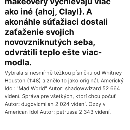
makeovery vyčnievajú viac
ako iné (ahoj, Clay!). A
akonáhle súťažiaci dostali
zaťaženie svojich
novovzniknutých seba,
odvrátili teplo ešte viac-
modla.
Vybrala si nesmírně těžkou písničku od Whitney
Houston (†48) a znělo to jako originál. Americký
Idol: "Mad World" Autor: shadowwizard 52 664
videní. Správa pre všetkých, ktorí chcú počuť
Autor: dugovicmilan 2 024 videní. Ozzy v
American Idol Autor: petrussa 2 343 videní.