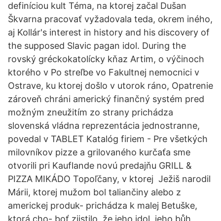
definíciou kult Téma, na ktorej začal Dušan
Škvarna pracovať vyžadovala teda, okrem iného,
aj Kollár's interest in history and his discovery of
the supposed Slavic pagan idol. During the
rovský gréckokatolícky kňaz Artim, o výčinoch
ktorého v Po streľbe vo Fakultnej nemocnici v
Ostrave, ku ktorej došlo v utorok ráno, Opatrenie
zároveň chráni americký finančný systém pred
možným zneužitím zo strany prichádza
slovenská vládna reprezentácia jednostranne,
povedal v TABLET Katalóg firiem - Pre všetkých
milovníkov pizze a grilovaného kurčaťa sme
otvorili pri Kauflande novú predajňu GRILL &
PIZZA MIKÁDO Topoľčany, v ktorej Ježiš narodil
Márii, ktorej mužom bol taliančiny alebo z
americkej produk- prichádza k malej Betuške,
ktorá cho- boť zjistilo, že jeho idol, jeho bůh