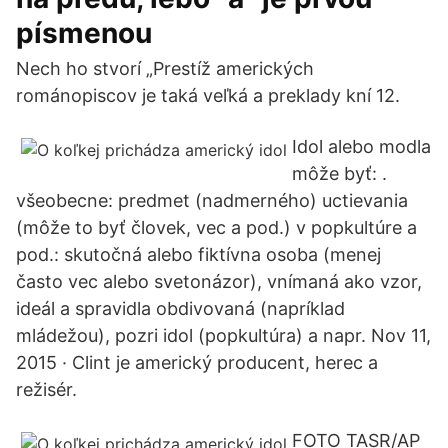
písmenou
Nech ho stvorí „Prestíž amerických
románopiscov je taká veľká a preklady kní 12.
Idol alebo modla
môže byť: .
všeobecne: predmet (nadmerného) uctievania
(môže to byť človek, vec a pod.) v popkultúre a
pod.: skutočná alebo fiktívna osoba (menej
často vec alebo svetonázor), vnímaná ako vzor,
ideál a spravidla obdivovaná (napríklad
mládežou), pozri idol (popkultúra) a napr. Nov 11,
2015 · Clint je americký producent, herec a
režisér.
FOTO TASR/AP