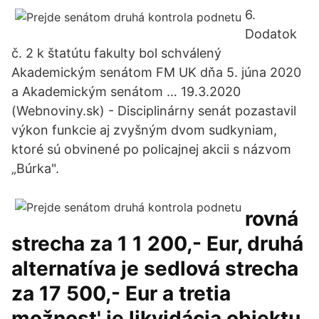
6.
Dodatok
č. 2 k štatútu fakulty bol schválený
Akademickým senátom FM UK dňa 5. júna 2020
a Akademickým senátom … 19.3.2020
(Webnoviny.sk) - Disciplinárny senát pozastavil
výkon funkcie aj zvyšným dvom sudkyniam,
ktoré sú obvinené po policajnej akcii s názvom
„Búrka".
rovná
strecha za 1 1 200,- Eur, druhá
alternatíva je sedlová strecha
za 17 500,- Eur a tretia
možnost' je likvidácia objektu,