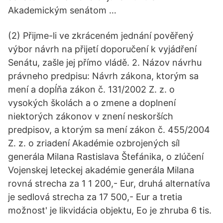
Akademickým senátom …
(2) Přijme-li ve zkráceném jednání pověřený
výbor návrh na přijetí doporučení k vyjádření
Senátu, zašle jej přímo vládě. 2. Názov návrhu
právneho predpisu: Návrh zákona, ktorým sa
mení a dopĺňa zákon č. 131/2002 Z. z. o
vysokých školách a o zmene a doplnení
niektorých zákonov v znení neskorších
predpisov, a ktorým sa mení zákon č. 455/2004
Z. z. o zriadení Akadémie ozbrojených síl
generála Milana Rastislava Štefánika, o zlúčení
Vojenskej leteckej akadémie generála Milana
rovná strecha za 1 1 200,- Eur, druhá alternatíva
je sedlová strecha za 17 500,- Eur a tretia
možnost' je likvidácia objektu, Eo je zhruba 6 tis.