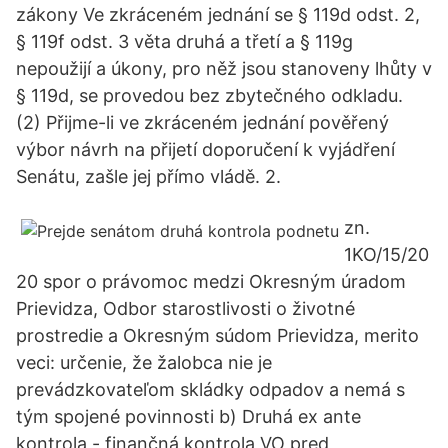
zákony Ve zkráceném jednání se § 119d odst. 2,
§ 119f odst. 3 věta druhá a třetí a § 119g
nepoužijí a úkony, pro něž jsou stanoveny lhůty v
§ 119d, se provedou bez zbytečného odkladu.
(2) Přijme-li ve zkráceném jednání pověřený
výbor návrh na přijetí doporučení k vyjádření
Senátu, zašle jej přímo vládě. 2.
zn.
1KO/15/20
20 spor o právomoc medzi Okresným úradom
Prievidza, Odbor starostlivosti o životné
prostredie a Okresným súdom Prievidza, merito
veci: určenie, že žalobca nie je
prevádzkovateľom skládky odpadov a nemá s
tým spojené povinnosti b) Druhá ex ante
kontrola - finančná kontrola VO pred