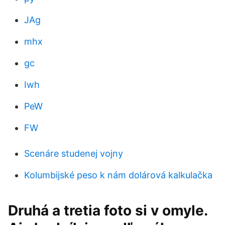
JAg
mhx
gc
Iwh
PeW
FW
Scenáre studenej vojny
Kolumbijské peso k nám dolárová kalkulačka
Druhá a tretia foto si v omyle.