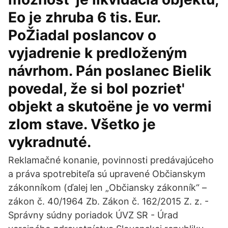
Eo je zhruba 6 tis. Eur.
PoŽiadal poslancov o
vyjadrenie k predloženým
návrhom. Pán poslanec Bielik
povedal, že si bol pozriet'
objekt a skutoëne je vo vermi
zlom stave. Všetko je
vykradnuté.
Reklamačné konanie, povinnosti predávajúceho
a práva spotrebiteľa sú upravené Občianskym
zákonníkom (ďalej len „Občiansky zákonník“ –
zákon č. 40/1964 Zb. Zákon č. 162/2015 Z. z. -
Správny súdny poriadok ÚVZ SR - Úrad