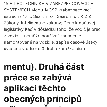
15 VIDEOTECHNIKA V ZABEZPE- COVACICH
SYSTEMECH Modul MCSP -zabezpecovaci
ustredna 17 … Search for: Search for: X Z Z
Zákony. Inteligentné zákony; Denník daňovej
legislatívy Keď v dôsledku toho, že vodič je preč
z vozidla, nemôže používať zariadenie
namontované na vozidle, zapíše časové úseky
uvedené v odseku 3 druhá zarážka písm.
mentu). Druhá část
práce se zabývá
aplikací těchto
obecných principů