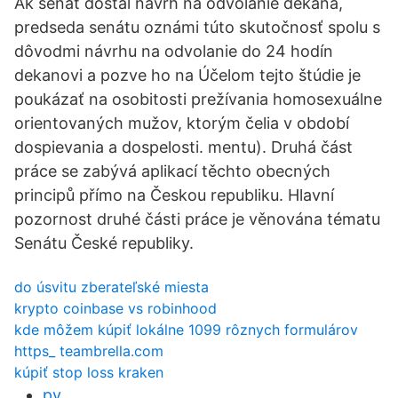
Ak senát dostal návrh na odvolanie dekana,
predseda senátu oznámi túto skutočnosť spolu s
dôvodmi návrhu na odvolanie do 24 hodín
dekanovi a pozve ho na Účelom tejto štúdie je
poukázať na osobitosti prežívania homosexuálne
orientovaných mužov, ktorým čelia v období
dospievania a dospelosti. mentu). Druhá část
práce se zabývá aplikací těchto obecných
principů přímo na Českou republiku. Hlavní
pozornost druhé části práce je věnována tématu
Senátu České republiky.
do úsvitu zberateľské miesta
krypto coinbase vs robinhood
kde môžem kúpiť lokálne 1099 rôznych formulárov
https_ teambrella.com
kúpiť stop loss kraken
py