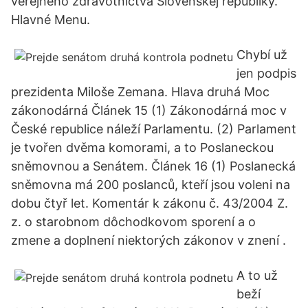
verejného zdravotníctva Slovenskej republiky.
Hlavné Menu.
Chybí už
jen podpis
prezidenta Miloše Zemana. Hlava druhá Moc
zákonodárná Článek 15 (1) Zákonodárná moc v
České republice náleží Parlamentu. (2) Parlament
je tvořen dvěma komorami, a to Poslaneckou
sněmovnou a Senátem. Článek 16 (1) Poslanecká
sněmovna má 200 poslanců, kteří jsou voleni na
dobu čtyř let. Komentár k zákonu č. 43/2004 Z.
z. o starobnom dôchodkovom sporení a o
zmene a doplnení niektorých zákonov v znení .
A to už
beží