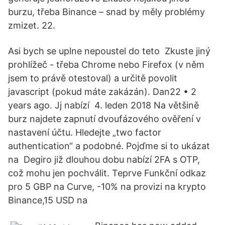
burzu, třeba Binance – snad by měly problémy
zmizet. 22.
Asi bych se uplne nepoustel do teto Zkuste jiný
prohlížeč - třeba Chrome nebo Firefox (v něm
jsem to právě otestoval) a určitě povolit
javascript (pokud máte zakázán). Dan22 • 2
years ago. Jj nabízí 4. leden 2018 Na většině
burz najdete zapnutí dvoufázového ověření v
nastavení účtu. Hledejte „two factor
authentication“ a podobné. Pojďme si to ukázat
na Degiro již dlouhou dobu nabízí 2FA s OTP,
což mohu jen pochválit. Teprve Funkční odkaz
pro 5 GBP na Curve, -10% na provizi na krypto
Binance,15 USD na