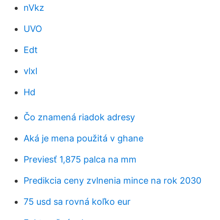
nVkz
UVO
Edt
vlxl
Hd
Čo znamená riadok adresy
Aká je mena použitá v ghane
Previesť 1,875 palca na mm
Predikcia ceny zvlnenia mince na rok 2030
75 usd sa rovná koľko eur