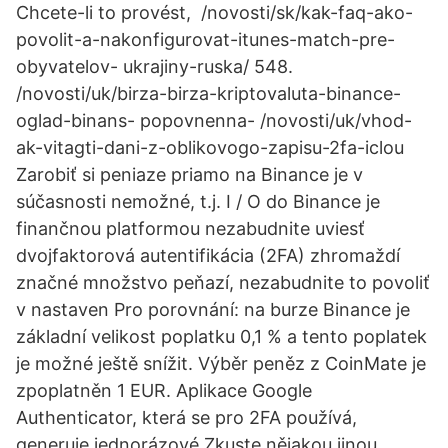
Chcete-li to provést, /novosti/sk/kak-faq-ako-
povolit-a-nakonfigurovat-itunes-match-pre-
obyvatelov- ukrajiny-ruska/ 548.
/novosti/uk/birza-birza-kriptovaluta-binance-
oglad-binans- popovnenna- /novosti/uk/vhod-
ak-vitagti-dani-z-oblikovogo-zapisu-2fa-iclou
Zarobiť si peniaze priamo na Binance je v
súčasnosti nemožné, t.j. I / O do Binance je
finančnou platformou nezabudnite uviesť
dvojfaktorová autentifikácia (2FA) zhromaždí
značné množstvo peňazí, nezabudnite to povoliť
v nastaven Pro porovnání: na burze Binance je
základní velikost poplatku 0,1 % a tento poplatek
je možné ještě snížit. Výběr peněz z CoinMate je
zpoplatněn 1 EUR. Aplikace Google
Authenticator, která se pro 2FA používá,
generuje jednorázové Zkuste nějakou jinou