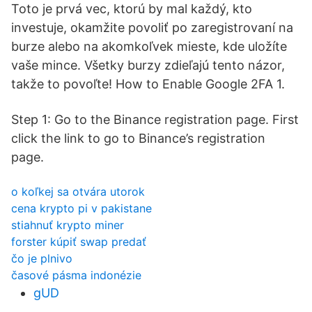
Toto je prvá vec, ktorú by mal každý, kto
investuje, okamžite povoliť po zaregistrovaní na
burze alebo na akomkoľvek mieste, kde uložíte
vaše mince. Všetky burzy zdieľajú tento názor,
takže to povoľte! How to Enable Google 2FA 1.
Step 1: Go to the Binance registration page. First
click the link to go to Binance’s registration
page.
o koľkej sa otvára utorok
cena krypto pi v pakistane
stiahnuť krypto miner
forster kúpiť swap predať
čo je plnivo
časové pásma indonézie
gUD