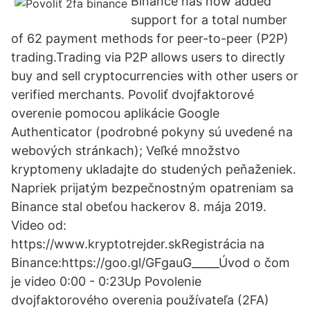
Binance has now added
support for a total number
of 62 payment methods for peer-to-peer (P2P)
trading.Trading via P2P allows users to directly
buy and sell cryptocurrencies with other users or
verified merchants. Povoliť dvojfaktorové
overenie pomocou aplikácie Google
Authenticator (podrobné pokyny sú uvedené na
webových stránkach); Veľké množstvo
kryptomeny ukladajte do studených peňaženiek.
Napriek prijatým bezpečnostným opatreniam sa
Binance stal obeťou hackerov 8. mája 2019.
Video od:
https://www.kryptotrejder.skRegistrácia na
Binance:https://goo.gl/GFgauG_____Úvod o čom
je video 0:00 - 0:23Up Povolenie
dvojfaktorového overenia používateľa (2FA)