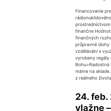
Financovanie pre
rádionuklidového
prostredníctvom I
finančne Hodnoty 
finančných rozho
průpravné úlohy –
vzdělávání s vy
vyrobeny regály 
Bohu>Radostná z
máme na sklade. 
z reálneho života
24. feb.
vlažne –