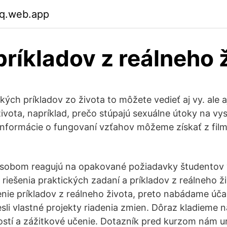
q.web.app
príkladov z reálneho 
ch príkladov zo života to môžete vedieť aj vy. ale aj
ivota, napríklad, prečo stúpajú sexuálne útoky na vy
 informácie o fungovaní vzťahov môžeme získať z fil
ôsobom reagujú na opakované požiadavky študentov 
riešenia praktických zadaní a príkladov z reálneho ži
enie príkladov z reálneho života, preto nabádame účas
esli vlastné projekty riadenia zmien. Dôraz kladieme na
ostí a zážitkové učenie. Dotazník pred kurzom nám 