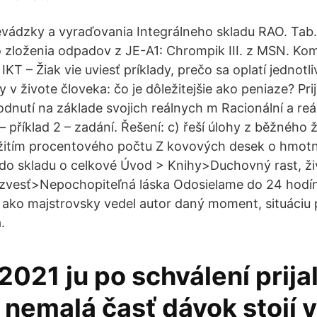
vádzky a vyraďovania Integrálneho skladu RAO. Tab. 
 zloženia odpadov z JE-A1: Chrompik III. z MSN. Ko
KT – Žiak vie uviesť príklady, prečo sa oplatí jednotl
v živote človeka: čo je dôležitejšie ako peniaze? Pri
dnutí na základe svojich reálnych m Racionální a reál
 příklad 2 – zadání. Řešení: c) řeší úlohy z běžného 
užitím procentového počtu Z kovových desek o hmotn
do skladu o celkové Úvod > Knihy>Duchovný rast, ži
vesť>Nepochopiteľná láska Odosielame do 24 hodín
ako majstrovsky vedel autor daný moment, situáciu p
.
 2021 ju po schválení prija
 nemalá časť dávok stojí v