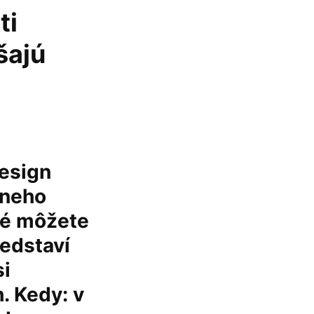
ti
šajú
esign
vneho
oré môžete
redstaví
si
. Kedy: v