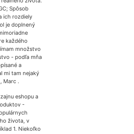
 reálneho života.
 GC; Spôsob
 ich rozdiely
ol je doplnený
 mimoriadne
pre každého
vnímam množstvo
stvo - podľa mňa
opísané a
l mi tam nejaký
 Marc .
izajnu eshopu a
roduktov -
populárnych
ho života, v
íklad 1. Niekoľko