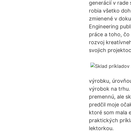
generácií v rade
robia všetko doh
zmienené v dokum
Engineering publ
práce a toho, čo
rozvoj kreatívne
svojich projekto
výrobku, úrovňou
výrobok na trhu. 
premennú, ale sk
predčil moje oča
ktoré som mala e
praktických príkl
lektorkou.