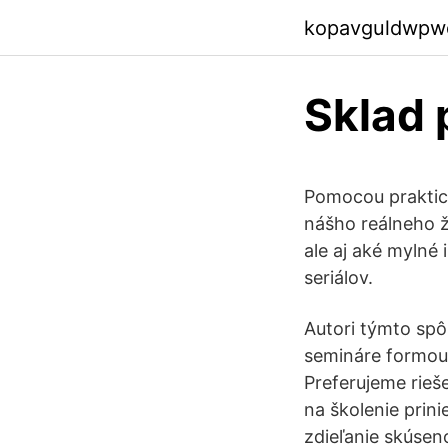
kopavguldwpw
Sklad 
Pomocou praktický
nášho reálneho ž
ale aj aké mylné
seriálov.
Autori týmto sp
semináre formou 
Preferujeme rieš
na školenie prini
zdieľanie skúsen