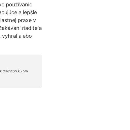
ve používanie
cujúce a lepšie
lastnej praxe v
akávaní riaditeľa
k vyhral alebo