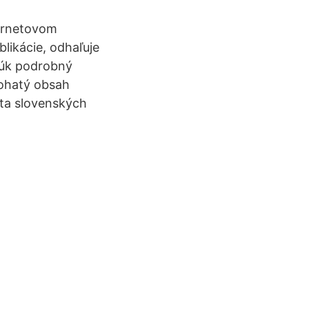
ternetovom
likácie, odhaľuje
rúk podrobný
Bohatý obsah
ota slovenských