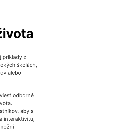
života
 príklady z
sokých školách,
mov alebo
viesť odborné
vota.
tníkov, aby si
 interaktivitu,
umožní