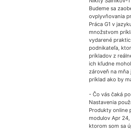
Nikity Salnikov-
Budeme sa zaobe
ovplyvňovania pr
Práca G1 v jazyku
množstvom príkl
vydarené praktic
podnikateľa, kt
príkladov z reá
ich kľudne mohol 
zároveň na mňa j
príklad ako by 
- Čo vás čaká po
Nastavenia použ
Produkty online 
modulov Apr 24, 
ktorom som sa úpl