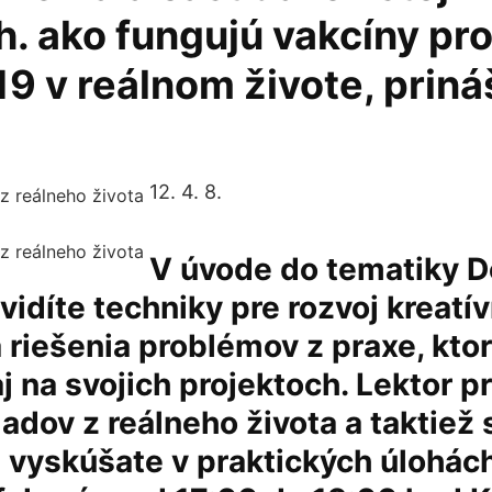
. ako fungujú vakcíny pro
9 v reálnom živote, priná
12. 4. 8.
V úvode do tematiky D
vidíte techniky pre rozvoj kreatí
 riešenia problémov z praxe, kt
j na svojich projektoch. Lektor p
ladov z reálneho života a taktiež 
vyskúšate v praktických úlohách