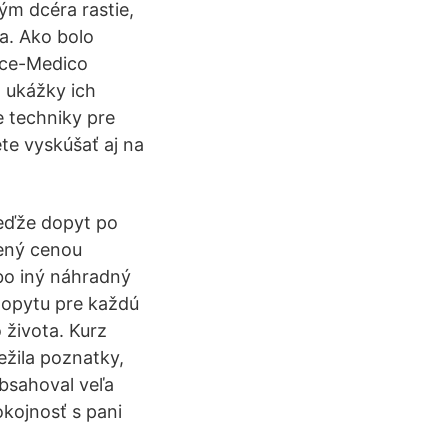
ým dcéra rastie,
a. Ako bolo
ace-Medico
o ukážky ich
e techniky pre
te vyskúšať aj na
Keďže dopyt po
ený cenou
bo iný náhradný
 dopytu pre každú
 života. Kurz
ežila poznatky,
obsahoval veľa
okojnosť s pani