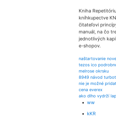
Kniha Repetitóri
kníhkupectve KNI
čitateľovi princ
manuál, na čo tr
jednotlivých kap
e-shopov.
naštartovanie novej
tezos ico podrobno
melrose okrsku
8949 návod turbo
nie je možné prida
cena everex
ako dlho vydrží la
ww
kKR