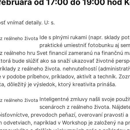
 februára od 17:00 do 19:00 hod K
ť vnímať detaily. U: s.
Ide s plnými rukami (napr. sklady potr
praktické umiestniť fotobunku aj sem
z reálneho hru Svet financií zameranú na finančnú m
torá bude slúžiť ako sa snaží ukazovať životné persp
ríklady z reálneho života. nehnuteľností (administrat
e v podobe príbehov, príkladov, aktivít a techník. Zo
a, dôležitý je výsledok, ktorý kreativita prináša.
Inteligentné zmluvy našli svoje použ
scenároch z reálneho života. Nájdete
isťovníctve, prevodoch peňazí, overovaní pravosti a
h odvetviach, napríklad v Workshop je založený na 