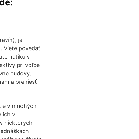
de:
avín), je
. Viete povedať
atematiku v
ektívy pri voľbe
ívne budovy,
znam a preniesť
itie v mnohých
 ich v
 v niektorých
prednáškach