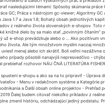
Tarnovského a ďalších výskumných prác a príkladov z
rať nasledujúcimi témami: Spôsoby skúmania práce
áce GC; Práca s nástrojom gc-viewer; Algoritmy GC a
 Java 1.7 a Java 1.8; Bohatý obsah jednotlivých kapit
adov z reálneho života slovenských e-shopov. Toto
ké knižné dielo by sa malo stať „povinným čítaním” 
orý už e-shop prevádzkuje alebo o … Ako pozitívum 
lneho života. Ale tým množstvom myslím naozaj množ
uviesť menej alebo ich skrátiť. Boli veľmi nezáživne 
eho prípady pôsobili nanajvýš nepresvedčivo - chýba
mal prebiehať rozhovor NÁU ČNÁ LITERATÚRA FISHER,
 spustení e-shopu a ako sa na to pripraviť - Úprava d
ívateľov - Menu v redakčnom systéme a Kategórie p
podnikania a Ďalší obsah online projektov - Prehľad 
2019 Ďalej budem citovať niekoľko príkladov z reálne
ne zmenil históriu, odchádzajúci jediný podstatu. Pr