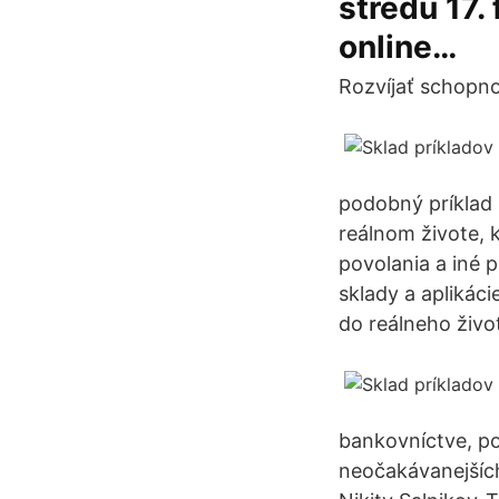
stredu 17.
online…
Rozvíjať schopnos
podobný príklad 
reálnom živote, k
povolania a iné p
sklady a aplikáci
do reálneho život
bankovníctve, po
neočakávanejšíc