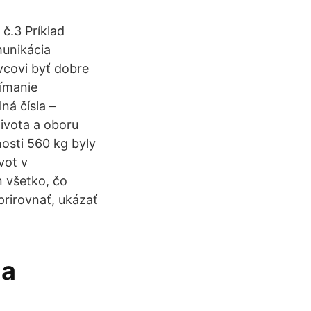
č.3 Príklad
munikácia
ivcovi byť dobre
jímanie
ná čísla –
života a oboru
osti 560 kg byly
vot v
 všetko, čo
rirovnať, ukázať
la