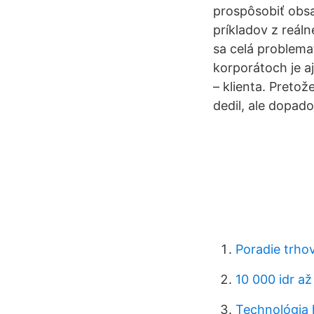
prospôsobiť obs
príkladov z reál
sa celá problemat
korporátoch je a
– klienta. Pretož
dedil, ale dopado
Poradie trhov
10 000 idr až
Technológia 