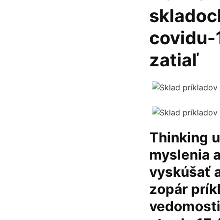
skladoch
covidu-1
zatiaľ
Thinking u
myslenia a
vyskúšať a
zopár prík
vedomosti 