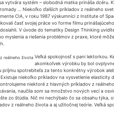
 sa vytvára systém – slobodná matka prináša dcéru. K
romady … Niekoľko ďalších príkladov z reálneho svet
ente CIA, v roku 1987 výskumníci z Institute of Sp
ikovali časť svojej práce vo forme filmu prinášajúceh
 dosiahli. V úvode do tematiky Design Thinking uvidít
ho myslenia a riešenia problémov z praxe, ktoré môže
ch.
Veľká spokojnosť s pani lektorkou. 
akomkoľvek výrobku by bol ovplyvn
 príjmu spotrebiteľa za tento konkrétny výrobok ale
Existuje niekoľko príkladov na vysvetlenie elasticity
ontrolujeme niektoré z hlavných príkladov z reálneho
kávania, naučila som sa množstvo nových vecí a osvi
šte zo štúdia. Nič mi nechýbalo čo sa obsahu týka, 
adov z reálneho života a aj užitočnej teórie. Veľká sp