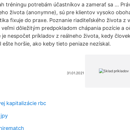
ah tréningu potrebám účastníkov a zamerať sa … Prá
neho života (anonymne), sú pre klientov vysoko oboha
ika fixuje do praxe. Poznanie riaditeľského života z v
j veľmi dôležitým predpokladom chápania pozície a oč
e je nespočet príkladov z reálneho života, kedy člove
l ešte horšie, ako keby tieto peniaze nezískal.
31.01.2021
ej kapitalizácie rbc
 jpy
hirematch