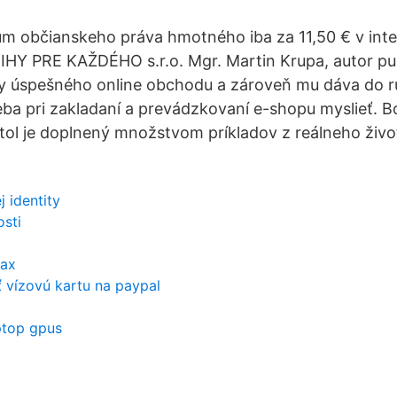
um občianskeho práva hmotného iba za 11,50 € v in
HY PRE KAŽDÉHO s.r.o. Mgr. Martin Krupa, autor pub
ípy úspešného online obchodu a zároveň mu dáva do 
eba pri zakladaní a prevádzkovaní e-shopu myslieť. 
itol je doplnený množstvom príkladov z reálneho živ
 identity
sti
tax
ť vízovú kartu na paypal
ptop gpus