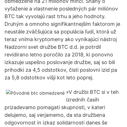
obmedzené na 21 miliónov mincí. Snahy o
vyťaženie a vlastnenie posledných pár miliónov
BTC tak vyvolajú rast trhu a jeho hodnoty.
Druhým a omnoho signifikantnejším faktorom je
neustále zväčšujúca sa populácia ľudí, ktorá už
teraz vníma kryptomeny ako vynikajúci nástroj
Nadzorni svet družbe BTC d.d. je potrdil
revidirano letno poročilo za 2018, ki ponovno
izkazuje uspešno poslovanje družbe, saj so bili
prihodki za 4,5 odstotkov, čisti poslovni izid pa
za 5,8 odstotkov višji kot leto poprej.
»V družbi BTC si v teh
izrednih časih
prizadevamo pomagati skupnosti, v kateri
delujemo, saj verjamemo, da sta družbena
odgovornost in izkaz solidarnosti danes še