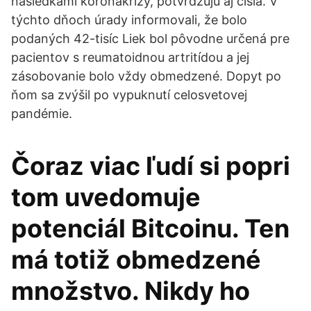
následkami koronakrízy, potvrdzujú aj čísla. V
týchto dňoch úrady informovali, že bolo
podaných 42-tisíc Liek bol pôvodne určená pre
pacientov s reumatoidnou artritídou a jej
zásobovanie bolo vždy obmedzené. Dopyt po
ňom sa zvýšil po vypuknutí celosvetovej
pandémie.
Čoraz viac ľudí si popri
tom uvedomuje
potenciál Bitcoinu. Ten
má totiž obmedzené
množstvo. Nikdy ho