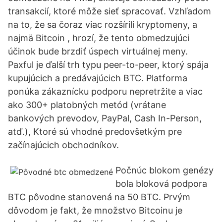
transakcií, ktoré môže sieť spracovať. Vzhľadom
na to, že sa čoraz viac rozšírili kryptomeny, a
najmä Bitcoin , hrozí, že tento obmedzujúci
účinok bude brzdiť úspech virtuálnej meny.
Paxful je ďalší trh typu peer-to-peer, ktorý spája
kupujúcich a predávajúcich BTC. Platforma
ponúka zákaznícku podporu nepretržite a viac
ako 300+ platobných metód (vrátane
bankových prevodov, PayPal, Cash In-Person,
atď.), Ktoré sú vhodné predovšetkým pre
začínajúcich obchodníkov.
Počnúc blokom genézy
bola bloková podpora
BTC pôvodne stanovená na 50 BTC. Prvým
dôvodom je fakt, že množstvo Bitcoinu je