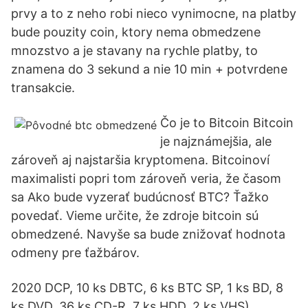
prvy a to z neho robi nieco vynimocne, na platby
bude pouzity coin, ktory nema obmedzene
mnozstvo a je stavany na rychle platby, to
znamena do 3 sekund a nie 10 min + potvrdene
transakcie.
Čo je to Bitcoin Bitcoin
je najznámejšia, ale
zároveň aj najstaršia kryptomena. Bitcoinoví
maximalisti popri tom zároveň veria, že časom
sa Ako bude vyzerať budúcnosť BTC? Ťažko
povedať. Vieme určite, že zdroje bitcoin sú
obmedzené. Navyše sa bude znižovať hodnota
odmeny pre ťažbárov.
2020 DCP, 10 ks DBTC, 6 ks BTC SP, 1 ks BD, 8
ks DVD, 36 ks CD-R, 7 ks HDD, 2 ks VHS).