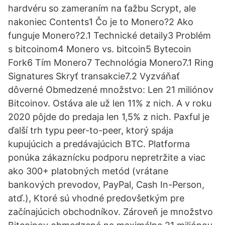
hardvéru so zameraním na ťažbu Scrypt, ale
nakoniec Contents1 Čo je to Monero?2 Ako
funguje Monero?2.1 Technické detaily3 Problém
s bitcoinom4 Monero vs. bitcoin5 Bytecoin
Fork6 Tím Monero7 Technológia Monero7.1 Ring
Signatures Skryť transakcie7.2 Vyzváňať
dôverné Obmedzené množstvo: Len 21 miliónov
Bitcoinov. Ostáva ale už len 11% z nich. A v roku
2020 pôjde do predaja len 1,5% z nich. Paxful je
ďalší trh typu peer-to-peer, ktorý spája
kupujúcich a predávajúcich BTC. Platforma
ponúka zákaznícku podporu nepretržite a viac
ako 300+ platobných metód (vrátane
bankových prevodov, PayPal, Cash In-Person,
atď.), Ktoré sú vhodné predovšetkým pre
začínajúcich obchodníkov. Zároveň je množstvo