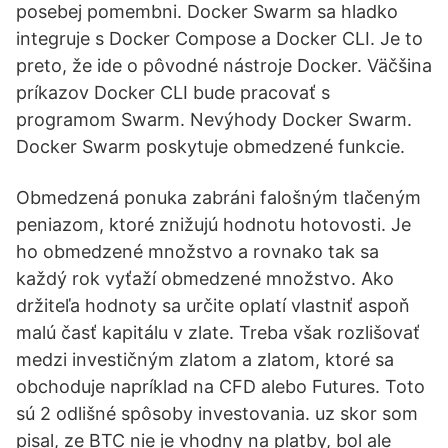
posebej pomembni. Docker Swarm sa hladko
integruje s Docker Compose a Docker CLI. Je to
preto, že ide o pôvodné nástroje Docker. Väčšina
príkazov Docker CLI bude pracovať s
programom Swarm. Nevýhody Docker Swarm.
Docker Swarm poskytuje obmedzené funkcie.
Obmedzená ponuka zabráni falošným tlačeným
peniazom, ktoré znižujú hodnotu hotovosti. Je
ho obmedzené množstvo a rovnako tak sa
každý rok vyťaží obmedzené množstvo. Ako
držiteľa hodnoty sa určite oplatí vlastniť aspoň
malú časť kapitálu v zlate. Treba však rozlišovať
medzi investičným zlatom a zlatom, ktoré sa
obchoduje napríklad na CFD alebo Futures. Toto
sú 2 odlišné spôsoby investovania. uz skor som
pisal, ze BTC nie je vhodny na platby, bol ale