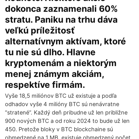
dokonca zaznamenali 60%
stratu. Paniku na trhu dáva
veľkú príležitosť
alternatívnym aktívam, ktoré
tu nie sú dlho. Hlavne
kryptomenám a niektorým
menej známym akciám,
respektíve firmám.
Vyše 18,5 miliónov BTC už existuje a podľa
odhadov vyše 4 milióny BTC sú nenávratne
“stratené”. Každý deň pribudne už len približne
900 nových BTC a od roku 2024 to bude už len
450. Pretože bloky v BTC blockchaine sú
obmedzené na 1 MB, existuje obmedzený počet