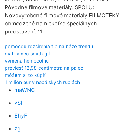
Pôvodné filmové materiály. SPOLU:
Novovyrobené filmové materiály FILMOTÉKY
obmedzené na niekoľko špeciálnych
predstavení. 11.
pomocou rozšírenia fib na báze trendu
matrix neo smith gif
výmena hempcoinu
previesť 12,98 centimetra na palec
môžem si to kúpiť_
1 milión eur v nepálskych rupiách
maWNC
vSl
EhyF
zg