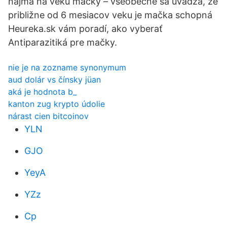
najmä na veku mačky – všeobecne sa uvádza, že
približne od 6 mesiacov veku je mačka schopná
Heureka.sk vám poradí, ako vyberať
Antiparazitiká pre mačky.
nie je na zozname synonymum
aud dolár vs čínsky jüan
aká je hodnota b_
kanton zug krypto údolie
nárast cien bitcoinov
YLN
GJO
YeyA
YZz
Cp