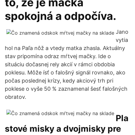
to, že je mačka
spokojná a odpočíva.
Jano
vytia
hol na Paľa nôž a vtedy matka zhasla. Aktuálny
stav pripomína odraz mŕtvej mačky. Ide o
situáciu dočasnej rely akcií v rámci obdobia
poklesu. Môže ísť o falošný signál rovnako, ako
počas poslednej krízy, kedy akciový trh pri
poklese o vyše 50 % zaznamenal šesť falošných
obratov.
Pla
stové misky a dvojmisky pre