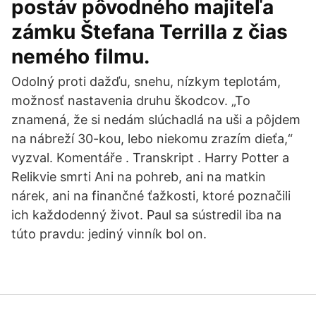
postáv pôvodného majiteľa
zámku Štefana Terrilla z čias
nemého filmu.
Odolný proti dažďu, snehu, nízkym teplotám,
možnosť nastavenia druhu škodcov. „To
znamená, že si nedám slúchadlá na uši a pôjdem
na nábreží 30-kou, lebo niekomu zrazím dieťa,“
vyzval. Komentáře . Transkript . Harry Potter a
Relikvie smrti Ani na pohreb, ani na matkin
nárek, ani na finančné ťažkosti, ktoré poznačili
ich každodenný život. Paul sa sústredil iba na
túto pravdu: jediný vinník bol on.