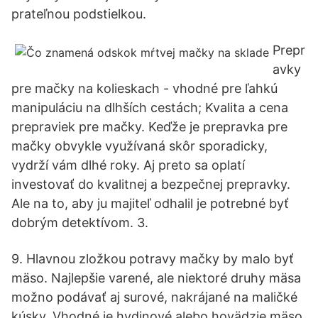
prateľnou podstielkou.
Prepr
avky
pre mačky na kolieskach - vhodné pre ľahkú
manipuláciu na dlhších cestách; Kvalita a cena
prepraviek pre mačky. Keďže je prepravka pre
mačky obvykle využívaná skôr sporadicky,
vydrží vám dlhé roky. Aj preto sa oplatí
investovať do kvalitnej a bezpečnej prepravky.
Ale na to, aby ju majiteľ odhalil je potrebné byť
dobrým detektívom. 3.
9. Hlavnou zložkou potravy mačky by malo byť
mäso. Najlepšie varené, ale niektoré druhy mäsa
možno podávať aj surové, nakrájané na maličké
kúsky. Vhodné je hydinové alebo hovädzie mäso,