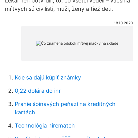
Lekári len potvrdili, to, čo všetci vedeli – väčšina
mŕtvych sú civilisti, muži, ženy a tiež deti.
18.10.2020
Kde sa dajú kúpiť známky
0,22 dolára do inr
Pranie špinavých peňazí na kreditných
kartách
Technológia hirematch