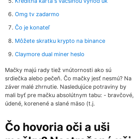
Kreditná karta s väčšinou výhod uk
Omg tv zadarmo
Čo je konateľ
Môžete skratku krypto na binance
Claymore dual miner heslo
Mačky majú rady tiež vnútornosti ako sú
srdiečka alebo pečeň. Čo mačky jesť nesmú? Na
záver malé zhrnutie. Nasledujúce potraviny by
mali byť pre mačku absolútnym tabu: - bravčové,
údené, korenené a slané mäso (t.j.
Čo hovoria oči a uši