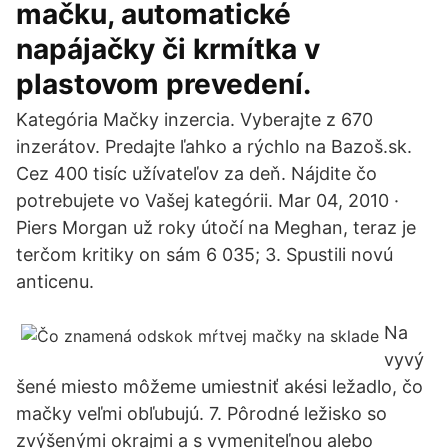
mačku, automatické
napájačky či krmítka v
plastovom prevedení.
Kategória Mačky inzercia. Vyberajte z 670
inzerátov. Predajte ľahko a rýchlo na Bazoš.sk.
Cez 400 tisíc užívateľov za deň. Nájdite čo
potrebujete vo Vašej kategórii. Mar 04, 2010 ·
Piers Morgan už roky útočí na Meghan, teraz je
terčom kritiky on sám 6 035; 3. Spustili novú
anticenu.
Na
vyvý
šené miesto môžeme umiestniť akési ležadlo, čo
mačky veľmi obľubujú. 7. Pôrodné ležisko so
zvýšenými okrajmi a s vymeniteľnou alebo