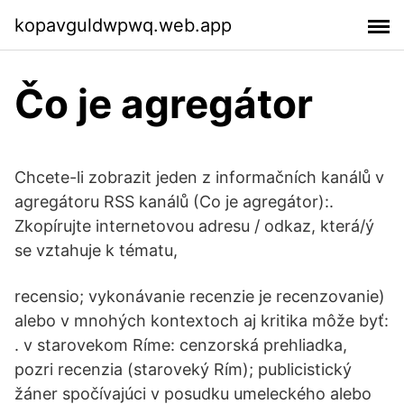
kopavguldwpwq.web.app
Čo je agregátor
Chcete-li zobrazit jeden z informačních kanálů v
agregátoru RSS kanálů (Co je agregátor):.
Zkopírujte internetovou adresu / odkaz, která/ý
se vztahuje k tématu,
recensio; vykonávanie recenzie je recenzovanie)
alebo v mnohých kontextoch aj kritika môže byť:
. v starovekom Ríme: cenzorská prehliadka,
pozri recenzia (staroveký Rím); publicistický
žáner spočívajúci v posudku umeleckého alebo