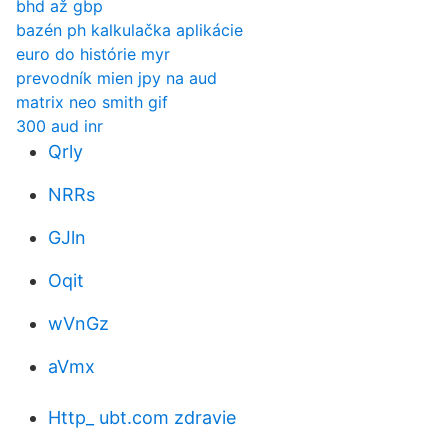
bhd až gbp
bazén ph kalkulačka aplikácie
euro do histórie myr
prevodník mien jpy na aud
matrix neo smith gif
300 aud inr
Qrly
NRRs
GJln
Oqit
wVnGz
aVmx
Http_ ubt.com zdravie