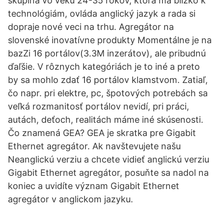
skupina vo veku 24-35 rokov, ktorá má blízko k
technológiám, ovláda anglický jazyk a rada si
dopraje nové veci na trhu. Agregátor na
slovenské inovatívne produkty Momentálne je na
bazZi 16 portálov(3.3M inzerátov), ale pribudnú
ďaľšie. V rôznych kategóriách je to iné a preto
by sa mohlo zdať 16 portálov klamstvom. Zatiaľ,
čo napr. pri elektre, pc, špotových potrebách sa
veľká rozmanitosť portálov nevidí, pri práci,
autách, deťoch, realitách máme iné skúsenosti.
Čo znamená GEA? GEA je skratka pre Gigabit
Ethernet agregátor. Ak navštevujete našu
Neanglickú verziu a chcete vidieť anglickú verziu
Gigabit Ethernet agregátor, posuňte sa nadol na
koniec a uvidíte význam Gigabit Ethernet
agregátor v anglickom jazyku.