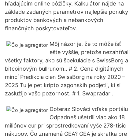
hľadajúcim online pôžičky. Kalkulátor nájde na
základe zadaných parametrov najlepšie ponuky
produktov bankových a nebankových
finančných poskytovateľov.
Môj názor je, že to môže ísť
ešte vyššie, pretože nezahŕňali
všetky faktory, ako sú špekulácie s SwissBorg a
bitcoinovým bullrunom.. # 2. Cena digitálnych
mincí Predikcia cien SwissBorg na roky 2020 –
2025 Tu je pet kripto zagonskih podjetij, ki si
zaslužijo vašo pozornost. # 1. Swapradar .
Doteraz Slováci vďaka portálu
Odpadneš ušetrili viac ako 18
miliónov eur pri sprostredkovaní vyše 278-tisíc
nákupov. Čo znamená GEA? GEA je skratka pre