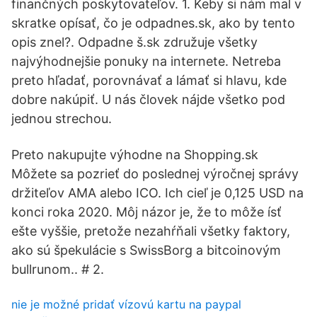
finančných poskytovateľov. 1. Keby si nám mal v
skratke opísať, čo je odpadnes.sk, ako by tento
opis znel?. Odpadne š.sk združuje všetky
najvýhodnejšie ponuky na internete. Netreba
preto hľadať, porovnávať a lámať si hlavu, kde
dobre nakúpiť. U nás človek nájde všetko pod
jednou strechou.
Preto nakupujte výhodne na Shopping.sk
Môžete sa pozrieť do poslednej výročnej správy
držiteľov AMA alebo ICO. Ich cieľ je 0,125 USD na
konci roka 2020. Môj názor je, že to môže ísť
ešte vyššie, pretože nezahŕňali všetky faktory,
ako sú špekulácie s SwissBorg a bitcoinovým
bullrunom.. # 2.
nie je možné pridať vízovú kartu na paypal