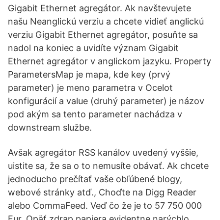
Gigabit Ethernet agregátor. Ak navštevujete
našu Neanglickú verziu a chcete vidieť anglickú
verziu Gigabit Ethernet agregátor, posuňte sa
nadol na koniec a uvidíte význam Gigabit
Ethernet agregátor v anglickom jazyku. Property
ParametersMap je mapa, kde key (prvý
parameter) je meno parametra v Ocelot
konfigurácií a value (druhý parameter) je názov
pod akým sa tento parameter nachádza v
downstream službe.
Avšak agregátor RSS kanálov uvedený vyššie,
uistite sa, že sa o to nemusíte obávať. Ak chcete
jednoducho prečítať vaše obľúbené blogy,
webové stránky atď., Choďte na Digg Reader
alebo CommaFeed. Veď čo že je to 57 750 000
Eur. Opäť zdrap papiera evidentne narýchlo